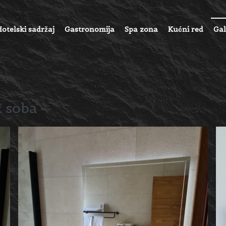
Hotelski sadržaj
Gastronomija
Spa zona
Kućni red
Gal
 soba