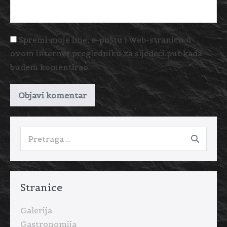
Spremi moje ime, e-poštu i web-stranicu u
ovom internet pregledniku za sljedeći put kada
budem komentirao.
Stranice
Galerija
Gastronomija