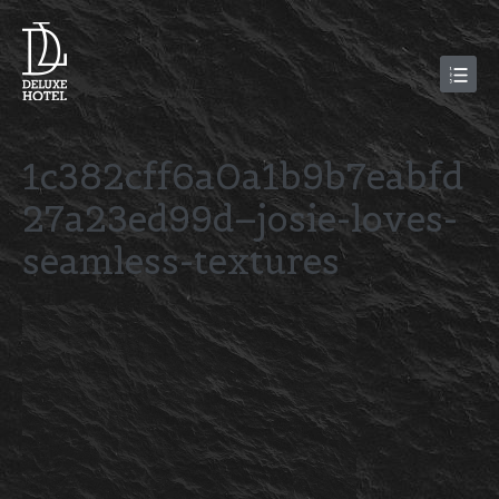
1c382cff6a0a1b9b7eabfd
27a23ed99d–josie-loves-
seamless-textures