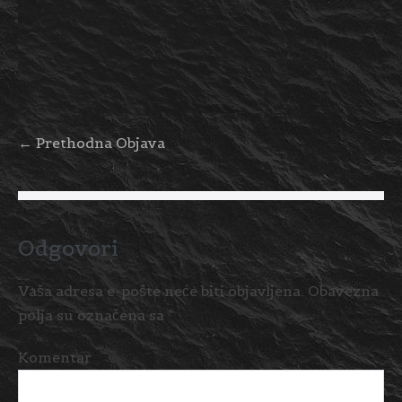
← Prethodna Objava
Odgovori
Vaša adresa e-pošte neće biti objavljena.
Obavezna
polja su označena sa
*
Komentar